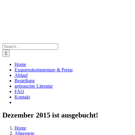
Skip
to
content
Search
for:
Home
Examenskommentare & Preise
Ablauf
Bestellung
gebrauchte Literatur
FAQ
Kontakt
Dezember 2015 ist ausgebucht!
Home
Allgemein