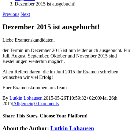
Dezember 2015 ist ausgebucht!
Previous
Next
Dezember 2015 ist ausgebucht!
Liebe Examenskandidaten,
der Termin im Dezember 2015 ist nun leider auch ausgebucht. Für
Juli, August, September, Oktober und November 2015 sind
Bestellungen weiterhin möglich.
Allen Referendaren, die im Juni 2015 Ihr Examen schreiben,
wünschen wir viel Erfolg!
Euer Examenskommentare-Team
By
Lutkin Lohausen
|
2015-05-26T10:59:32+02:00
Mai 26th,
2015
|
Allgemein
|
0 Comments
Share This Story, Choose Your Platform!
Facebook
X
Email
About the Author:
Lutkin Lohausen