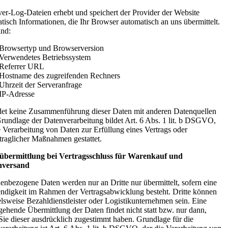
ver-Log-Dateien erhebt und speichert der Provider der Website
tisch Informationen, die Ihr Browser automatisch an uns übermittelt.
ind:
Browsertyp und Browserversion
Verwendetes Betriebssystem
Referrer URL
Hostname des zugreifenden Rechners
Uhrzeit der Serveranfrage
IP-Adresse
det keine Zusammenführung dieser Daten mit anderen Datenquellen
 Grundlage der Datenverarbeitung bildet Art. 6 Abs. 1 lit. b DSGVO,
e Verarbeitung von Daten zur Erfüllung eines Vertrags oder
traglicher Maßnahmen gestattet.
übermittlung bei Vertragsschluss für Warenkauf und
versand
enbezogene Daten werden nur an Dritte nur übermittelt, sofern eine
digkeit im Rahmen der Vertragsabwicklung besteht. Dritte können
elsweise Bezahldienstleister oder Logistikunternehmen sein. Eine
gehende Übermittlung der Daten findet nicht statt bzw. nur dann,
ie dieser ausdrücklich zugestimmt haben. Grundlage für die