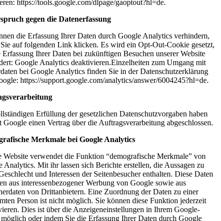
lieren: https://tools.google.com/dlpage/gaoptout?hl=de.
spruch gegen die Datenerfassung
nnen die Erfassung Ihrer Daten durch Google Analytics verhindern,
Sie auf folgenden Link klicken. Es wird ein Opt-Out-Cookie gesetzt,
e Erfassung Ihrer Daten bei zukünftigen Besuchen unserer Website
dert: Google Analytics deaktivieren.Einzelheiten zum Umgang mit
daten bei Google Analytics finden Sie in der Datenschutzerklärung
ogle: https://support.google.com/analytics/answer/6004245?hl=de.
agsverarbeitung
llständigen Erfüllung der gesetzlichen Datenschutzvorgaben haben
t Google einen Vertrag über die Auftragsverarbeitung abgeschlossen.
rafische Merkmale bei Google Analytics
 Website verwendet die Funktion “demografische Merkmale” von
 Analytics. Mit ihr lassen sich Berichte erstellen, die Aussagen zu
 Geschlecht und Interessen der Seitenbesucher enthalten. Diese Daten
n aus interessenbezogener Werbung von Google sowie aus
erdaten von Drittanbietern. Eine Zuordnung der Daten zu einer
mten Person ist nicht möglich. Sie können diese Funktion jederzeit
vieren. Dies ist über die Anzeigeneinstellungen in Ihrem Google-
möglich oder indem Sie die Erfassung Ihrer Daten durch Google