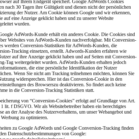
wser auf Ihrem Endgerät speichert. Google AdWords Cookies
ren nach 30 Tagen ihre Gültigkeit und dienen nicht der persönlichen
fizierung der Nutzer. Am Cookie können Google und wir erkennen,
ie auf eine Anzeige geklickt haben und zu unserer Website
geleitet wurden.
Google AdWords-Kunde erhält ein anderes Cookie. Die Cookies sind
über Websites von AdWords-Kunden nachverfolgbar. Mit Conversion-
s werden Conversion-Statistiken für AdWords-Kunden, die
sion-Tracking einsetzen, erstellt. Adwords-Kunden erfahren wie
Nutzer auf ihre Anzeige geklickt haben und auf Seiten mit Conversion-
ng-Tag weitergeleitet wurden. AdWords-Kunden erhalten jedoch
Informationen, die eine persönliche Identifikation der Nutzer
ichen. Wenn Sie nicht am Tracking teilnehmen möchten, können Sie
Nutzung widersprechen. Hier ist das Conversion-Cookie in den
einstellungen des Browserszu deaktivieren. So findet auch keine
me in die Conversion-Tracking Statistiken statt.
eicherung von “Conversion-Cookies” erfolgt auf Grundlage von Art.
 1 lit. f DSGVO. Wir als Websitebetreiber haben ein berechtigtes
sse an der Analyse des Nutzerverhaltens, um unser Webangebot und
 Werbung zu optimieren.
heiten zu Google AdWords und Google Conversion-Tracking finden
 den Datenschutzbestimmungen von Google: