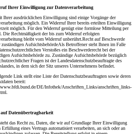
ruf Ihrer Einwilligung zur Datenverarbeitung
t Ihrer ausdrücklichen Einwilligung sind einige Vorgänge der
erarbeitung möglich. Ein Widerruf Ihrer bereits erteilten Einwilligung
derzeit möglich. Für den Widerruf genügt eine formlose Mitteilung per
. Die Rechtmäßigkeit der bis zum Widerruf erfolgten
erarbeitung bleibt vom Widerruf unberührt.Recht auf Beschwerde
r zuständigen AufsichtsbehördeAls Betroffener steht Ihnen im Falle
datenschutzrechtlichen Verstoßes ein Beschwerderecht bei der
digen Aufsichtsbehörde zu. Zuständige Aufsichtsbehörde bezüglich
chutzrechtlicher Fragen ist der Landesdatenschutzbeauftragte des
landes, in dem sich der Sitz unseres Unternehmens befindet.
lgende Link stellt eine Liste der Datenschutzbeauftragten sowie deren
tdaten bereit:
//www.bfdi.bund.de/DE/Infothek/Anschriften_Links/anschriften_links-
tml.
 auf Datenübertragbarkeit
steht das Recht zu, Daten, die wir auf Grundlage Ihrer Einwilligung
n Erfüllung eines Vertrags automatisiert verarbeiten, an sich oder an
 aushändigen zulassen. Die Bereitstellung erfolgt in einem