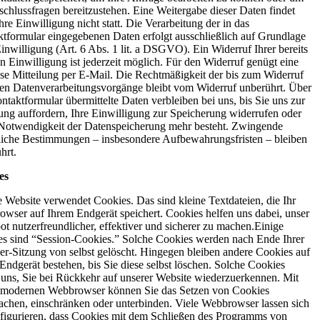
schlussfragen bereitzustehen. Eine Weitergabe dieser Daten findet
hre Einwilligung nicht statt. Die Verarbeitung der in das
tformular eingegebenen Daten erfolgt ausschließlich auf Grundlage
Einwilligung (Art. 6 Abs. 1 lit. a DSGVO). Ein Widerruf Ihrer bereits
ten Einwilligung ist jederzeit möglich. Für den Widerruf genügt eine
se Mitteilung per E-Mail. Die Rechtmäßigkeit der bis zum Widerruf
ten Datenverarbeitungsvorgänge bleibt vom Widerruf unberührt. Über
ntaktformular übermittelte Daten verbleiben bei uns, bis Sie uns zur
ng auffordern, Ihre Einwilligung zur Speicherung widerrufen oder
Notwendigkeit der Datenspeicherung mehr besteht. Zwingende
liche Bestimmungen – insbesondere Aufbewahrungsfristen – bleiben
hrt.
es
 Website verwendet Cookies. Das sind kleine Textdateien, die Ihr
wser auf Ihrem Endgerät speichert. Cookies helfen uns dabei, unser
t nutzerfreundlicher, effektiver und sicherer zu machen.Einige
s sind “Session-Cookies.” Solche Cookies werden nach Ende Ihrer
r-Sitzung von selbst gelöscht. Hingegen bleiben andere Cookies auf
Endgerät bestehen, bis Sie diese selbst löschen. Solche Cookies
 uns, Sie bei Rückkehr auf unserer Website wiederzuerkennen. Mit
 modernen Webbrowser können Sie das Setzen von Cookies
chen, einschränken oder unterbinden. Viele Webbrowser lassen sich
figurieren, dass Cookies mit dem Schließen des Programms von