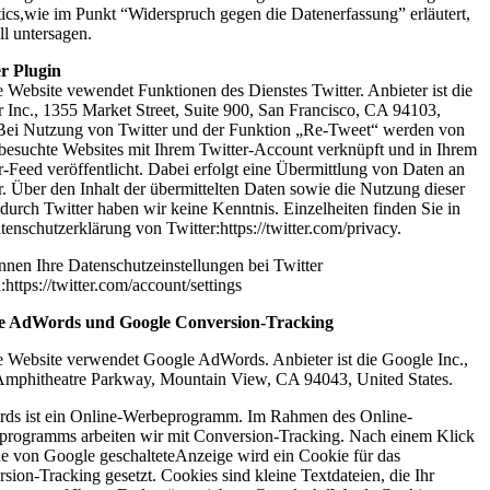
ics,wie im Punkt “Widerspruch gegen die Datenerfassung” erläutert,
ll untersagen.
r Plugin
 Website vewendet Funktionen des Dienstes Twitter. Anbieter ist die
r Inc., 1355 Market Street, Suite 900, San Francisco, CA 94103,
ei Nutzung von Twitter und der Funktion „Re-Tweet“ werden von
besuchte Websites mit Ihrem Twitter-Account verknüpft und in Ihrem
r-Feed veröffentlicht. Dabei erfolgt eine Übermittlung von Daten an
r. Über den Inhalt der übermittelten Daten sowie die Nutzung dieser
durch Twitter haben wir keine Kenntnis. Einzelheiten finden Sie in
tenschutzerklärung von Twitter:https://twitter.com/privacy.
nnen Ihre Datenschutzeinstellungen bei Twitter
:https://twitter.com/account/settings
e AdWords und Google Conversion-Tracking
 Website verwendet Google AdWords. Anbieter ist die Google Inc.,
mphitheatre Parkway, Mountain View, CA 94043, United States.
ds ist ein Online-Werbeprogramm. Im Rahmen des Online-
rogramms arbeiten wir mit Conversion-Tracking. Nach einem Klick
ne von Google geschalteteAnzeige wird ein Cookie für das
sion-Tracking gesetzt. Cookies sind kleine Textdateien, die Ihr