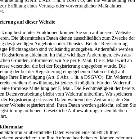
erarbeitung ist Art. 6 Abs. 1 lit. b DSGVO, der die Verarbeitung von
zur Erfüllung eines Vertrags oder vorvertraglicher Maßnahmen
et.
rierung auf dieser Website
tzung bestimmter Funktionen können Sie sich auf unserer Website
rieren. Die übermittelten Daten dienen ausschließlich zum Zwecke der
g des jeweiligen Angebotes oder Dienstes. Bei der Registrierung
agte Pflichtangaben sind vollständig anzugeben. Andernfalls werden
e Registrierung ablehnen. Im Falle wichtiger Änderungen, etwa aus
schen Gründen, informieren wir Sie per E-Mail. Die E-Mail wird an
resse versendet, die bei der Registrierung angegeben wurde. Die
eitung der bei der Registrierung eingegebenen Daten erfolgt auf
age Ihrer Einwilligung (Art. 6 Abs. 1 lit. a DSGVO). Ein Widerruf
bereits erteilten Einwilligung ist jederzeit möglich. Für den Widerruf
 eine formlose Mitteilung per E-Mail. Die Rechtmäßigkeit der bereits
ten Datenverarbeitung bleibt vom Widerruf unberührt. Wir speichern
i der Registrierung erfassten Daten während des Zeitraums, den Sie
serer Website registriert sind. Ihren Daten werden gelöscht, sollten Sie
egistrierung aufheben. Gesetzliche Aufbewahrungsfristen bleiben
hrt.
ktformular
ntaktformular übermittelte Daten werden einschließlich Ihrer
tdaten gespeichert, um Ihre Anfrage bearbeiten zu können oder um