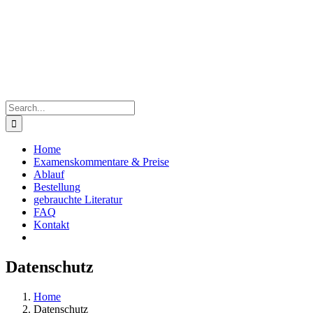
Skip
to
content
Search
for:
Home
Examenskommentare & Preise
Ablauf
Bestellung
gebrauchte Literatur
FAQ
Kontakt
Datenschutz
Home
Datenschutz