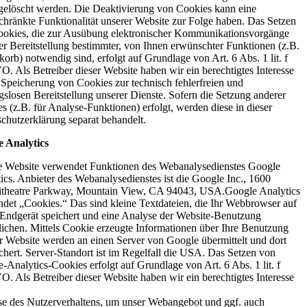
 gelöscht werden. Die Deaktivierung von Cookies kann eine
chränkte Funktionalität unserer Website zur Folge haben. Das Setzen
okies, die zur Ausübung elektronischer Kommunikationsvorgänge
er Bereitstellung bestimmter, von Ihnen erwünschter Funktionen (z.B.
orb) notwendig sind, erfolgt auf Grundlage von Art. 6 Abs. 1 lit. f
 Als Betreiber dieser Website haben wir ein berechtigtes Interesse
 Speicherung von Cookies zur technisch fehlerfreien und
gslosen Bereitstellung unserer Dienste. Sofern die Setzung anderer
s (z.B. für Analyse-Funktionen) erfolgt, werden diese in dieser
chutzerklärung separat behandelt.
e Analytics
 Website verwendet Funktionen des Webanalysedienstes Google
ics. Anbieter des Webanalysedienstes ist die Google Inc., 1600
theatre Parkway, Mountain View, CA 94043, USA.Google Analytics
det „Cookies.“ Das sind kleine Textdateien, die Ihr Webbrowser auf
Endgerät speichert und eine Analyse der Website-Benutzung
ichen. Mittels Cookie erzeugte Informationen über Ihre Benutzung
r Website werden an einen Server von Google übermittelt und dort
chert. Server-Standort ist im Regelfall die USA. Das Setzen von
-Analytics-Cookies erfolgt auf Grundlage von Art. 6 Abs. 1 lit. f
 Als Betreiber dieser Website haben wir ein berechtigtes Interesse
e des Nutzerverhaltens, um unser Webangebot und ggf. auch