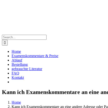
Skip
to
content
Search
for:
Home
Examenskommentare & Preise
Ablauf
Bestellung
gebrauchte Literatur
FAQ
Kontakt
Kann ich Examenskommentare an eine ander
Home
Kann ich Examenskommentare an eine andere Adresse oder Pack