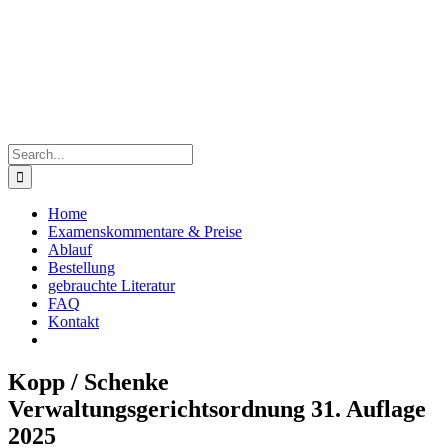
Skip
to
content
Search
for:
Home
Examenskommentare & Preise
Ablauf
Bestellung
gebrauchte Literatur
FAQ
Kontakt
Kopp / Schenke
Verwaltungsgerichtsordnung 31. Auflage
2025