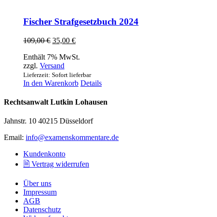
Fischer Strafgesetzbuch 2024
Ursprünglicher
Aktueller
109,00
€
35,00
€
Preis
Preis
Enthält 7% MwSt.
war:
ist:
zzgl.
Versand
109,00 €
35,00 €.
Lieferzeit: Sofort lieferbar
In den Warenkorb
Details
Rechtsanwalt Lutkin Lohausen
Jahnstr. 10 40215 Düsseldorf
Email:
info@examenskommentare.de
Kundenkonto
🗎 Vertrag widerrufen
Über uns
Impressum
AGB
Datenschutz