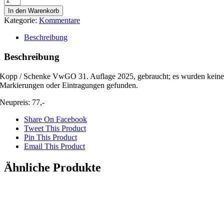
/
In den Warenkorb
Schenke
Kategorie:
Kommentare
Verwaltungsgerichtsordnung
31.
Beschreibung
Auflage
2025
Beschreibung
Menge
Kopp / Schenke VwGO 31. Auflage 2025, gebraucht; es wurden kein
Markierungen oder Eintragungen gefunden.
Neupreis: 77,-
Share On Facebook
Tweet This Product
Pin This Product
Email This Product
Ähnliche Produkte