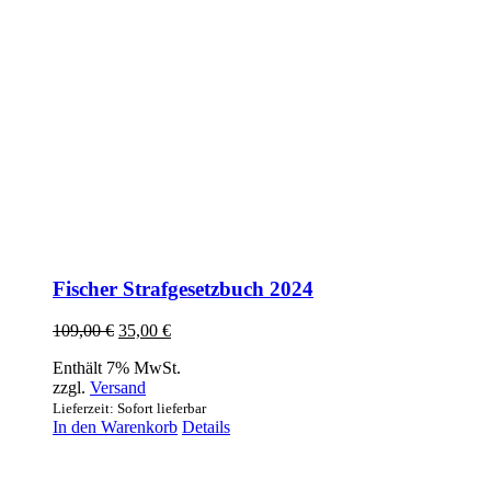
Fischer Strafgesetzbuch 2024
Ursprünglicher
Aktueller
109,00
€
35,00
€
Preis
Preis
Enthält 7% MwSt.
war:
ist:
zzgl.
Versand
109,00 €
35,00 €.
Lieferzeit: Sofort lieferbar
In den Warenkorb
Details