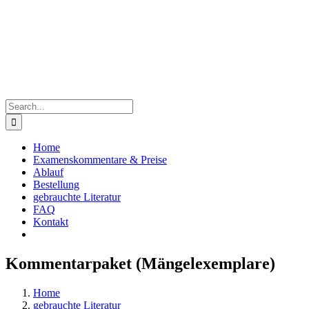
Skip
to
content
Search
for:
Home
Examenskommentare & Preise
Ablauf
Bestellung
gebrauchte Literatur
FAQ
Kontakt
Kommentarpaket (Mängelexemplare)
Home
gebrauchte Literatur