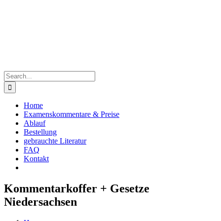
Skip
to
content
Search
for:
Home
Examenskommentare & Preise
Ablauf
Bestellung
gebrauchte Literatur
FAQ
Kontakt
Kommentarkoffer + Gesetze
Niedersachsen