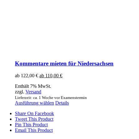
Kommentare mieten für Niedersachsen
ab
122,00
€
ab
110,00
€
Enthält 7% MwSt.
zzgl.
Versand
Lieferzeit: ca. 1 Woche vor Examenstermin
Dieses
Ausführung wählen
Details
Produkt
Share On Facebook
weist
Tweet This Product
mehrere
Pin This Product
Varianten
Email This Product
auf.
Die