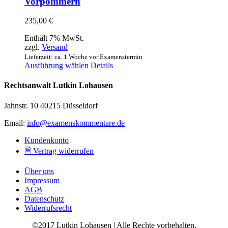
Vorpommern
235,00
€
Enthält 7% MwSt.
zzgl.
Versand
Lieferzeit: ca. 1 Woche vor Examenstermin
Dieses
Ausführung wählen
Details
Produkt
weist
Rechtsanwalt Lutkin Lohausen
mehrere
Varianten
Jahnstr. 10 40215 Düsseldorf
auf.
Die
Email:
info@examenskommentare.de
Optionen
können
Kundenkonto
auf
🗎 Vertrag widerrufen
der
Produktseite
Über uns
gewählt
Impressum
werden
AGB
Datenschutz
Widerrufsrecht
©2017 Lutkin Lohausen | Alle Rechte vorbehalten.