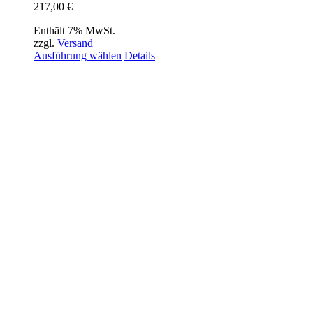
217,00
€
Enthält 7% MwSt.
zzgl.
Versand
Dieses
Ausführung wählen
Details
Produkt
weist
mehrere
Varianten
auf.
Die
Optionen
können
auf
der
Produktseite
gewählt
werden