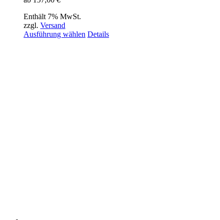
Enthält 7% MwSt.
zzgl.
Versand
Dieses
Ausführung wählen
Details
Produkt
weist
mehrere
Varianten
auf.
Die
Optionen
können
auf
der
Produktseite
gewählt
werden