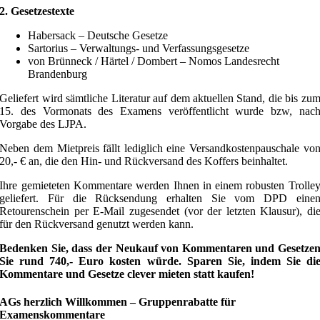
2. Gesetzestexte
Habersack – Deutsche Gesetze
Sartorius – Verwaltungs- und Verfassungsgesetze
von Brünneck / Härtel / Dombert – Nomos Landesrecht
Brandenburg
Geliefert wird sämtliche Literatur auf dem aktuellen Stand, die bis zu
15. des Vormonats des Examens veröffentlicht wurde bzw, nac
Vorgabe des LJPA.
Neben dem Mietpreis fällt lediglich eine Versandkostenpauschale vo
20,- € an, die den Hin- und Rückversand des Koffers beinhaltet.
Ihre gemieteten Kommentare werden Ihnen in einem robusten Trolle
geliefert. Für die Rücksendung erhalten Sie vom DPD eine
Retourenschein per E-Mail zugesendet (vor der letzten Klausur), di
für den Rückversand genutzt werden kann.
Bedenken Sie, dass der Neukauf von Kommentaren und Gesetze
Sie rund 740,- Euro kosten würde. Sparen Sie, indem Sie di
Kommentare und Gesetze clever mieten statt kaufen!
AGs herzlich Willkommen – Gruppenrabatte für
Examenskommentare