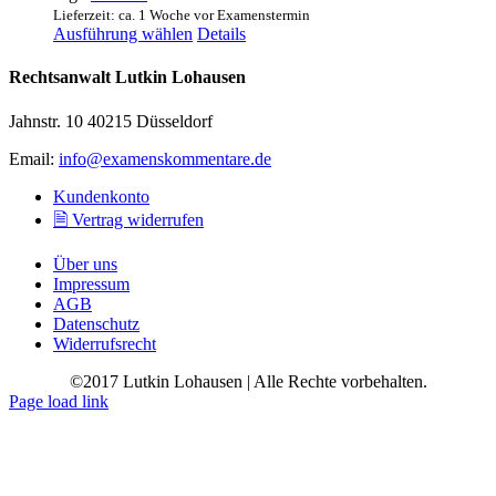
Lieferzeit: ca. 1 Woche vor Examenstermin
Dieses
Ausführung wählen
Details
Produkt
weist
Rechtsanwalt Lutkin Lohausen
mehrere
Varianten
Jahnstr. 10 40215 Düsseldorf
auf.
Die
Email:
info@examenskommentare.de
Optionen
können
Kundenkonto
auf
🗎 Vertrag widerrufen
der
Produktseite
Über uns
gewählt
Impressum
werden
AGB
Datenschutz
Widerrufsrecht
©2017 Lutkin Lohausen | Alle Rechte vorbehalten.
Page load link
Go
to
Top