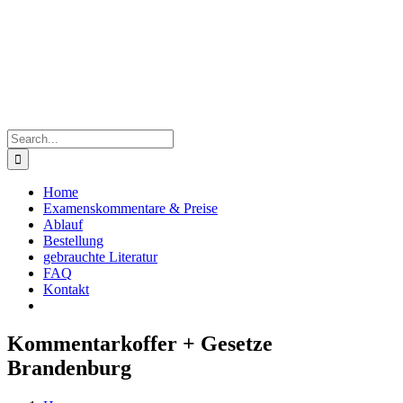
Skip
to
content
Search
for:
Home
Examenskommentare & Preise
Ablauf
Bestellung
gebrauchte Literatur
FAQ
Kontakt
Kommentarkoffer + Gesetze
Brandenburg