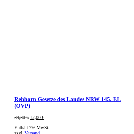
Rehborn Gesetze des Landes NRW 145. EL
(OVP)
Ursprünglicher
Aktueller
39,80
€
12,00
€
Preis
Preis
Enthält 7% MwSt.
war:
ist:
zzgl.
Versand
39,80 €
12,00 €.