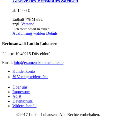
Gesetze des Freistaates Sachsen
ab
15,00
€
Enthält 7% MwSt.
zzgl.
Versand
Lieferzeit: Sofort lieferbar
Dieses
Ausführung wählen
Details
Produkt
weist
Rechtsanwalt Lutkin Lohausen
mehrere
Varianten
Jahnstr. 10 40215 Düsseldorf
auf.
Die
Email:
info@examenskommentare.de
Optionen
können
Kundenkonto
auf
🗎 Vertrag widerrufen
der
Produktseite
Über uns
gewählt
Impressum
werden
AGB
Datenschutz
Widerrufsrecht
©2017 Lutkin Lohausen | Alle Rechte vorbehalten.