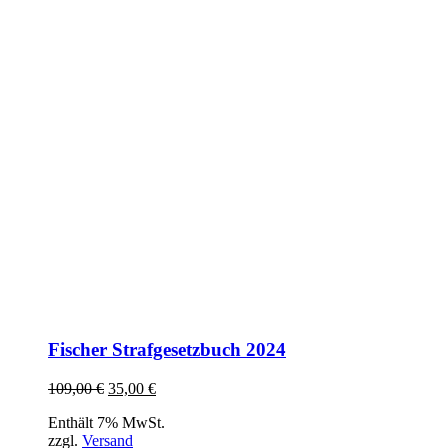
Fischer Strafgesetzbuch 2024
Ursprünglicher
Aktueller
109,00
€
35,00
€
Preis
Preis
Enthält 7% MwSt.
war:
ist:
zzgl.
Versand
109,00 €
35,00 €.