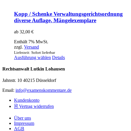
Kopp / Schenke Verwaltungsgerichtsordnung
diverse Auflage, Mängelexemplare
ab
32,00
€
Enthält 7% MwSt.
zzgl.
Versand
Lieferzeit: Sofort lieferbar
Dieses
Ausführung wählen
Details
Produkt
weist
Rechtsanwalt Lutkin Lohausen
mehrere
Varianten
Jahnstr. 10 40215 Düsseldorf
auf.
Die
Email:
info@examenskommentare.de
Optionen
können
Kundenkonto
auf
🗎 Vertrag widerrufen
der
Produktseite
Über uns
gewählt
Impressum
werden
AGB