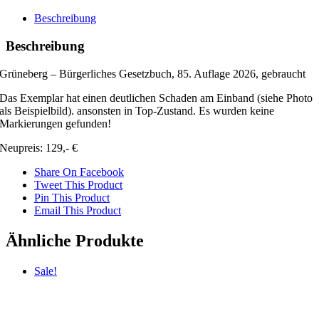
Gesetzbuch
85.
Beschreibung
Auflage
2026
Beschreibung
Mängelexemplar
Menge
Grüneberg – Bürgerliches Gesetzbuch, 85. Auflage 2026, gebraucht
Das Exemplar hat einen deutlichen Schaden am Einband (siehe Photo
als Beispielbild). ansonsten in Top-Zustand. Es wurden keine
Markierungen gefunden!
Neupreis: 129,- €
Share On Facebook
Tweet This Product
Pin This Product
Email This Product
Ähnliche Produkte
Sale!