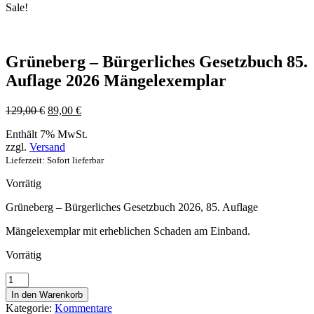
Sale!
Grüneberg – Bürgerliches Gesetzbuch 85.
Auflage 2026 Mängelexemplar
Ursprünglicher
Aktueller
129,00
€
89,00
€
Preis
Preis
Enthält 7% MwSt.
war:
ist:
zzgl.
Versand
129,00 €
89,00 €.
Lieferzeit: Sofort lieferbar
Vorrätig
Grüneberg – Bürgerliches Gesetzbuch 2026, 85. Auflage
Mängelexemplar mit erheblichen Schaden am Einband.
Vorrätig
Grüneberg
-
In den Warenkorb
Bürgerliches
Kategorie:
Kommentare